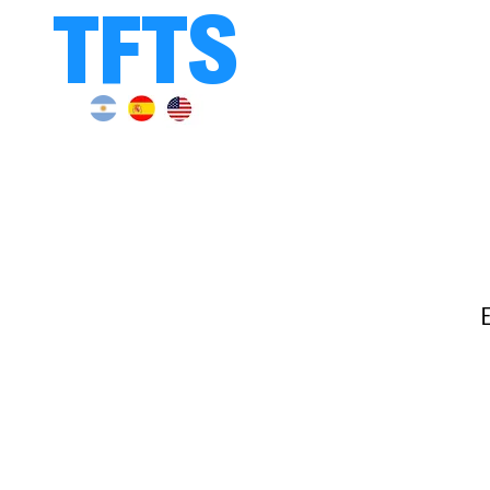
TFTS
E